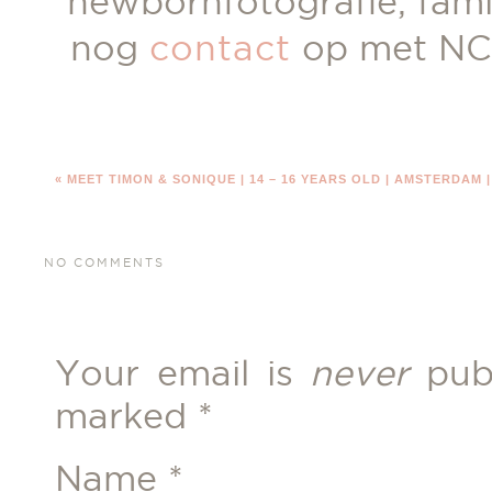
newbornfotografie, fam
nog
contact
op met NC
«
MEET TIMON & SONIQUE | 14 – 16 YEARS OLD | AMSTERDAM
NO COMMENTS
Your email is
never
publ
marked
*
Name
*